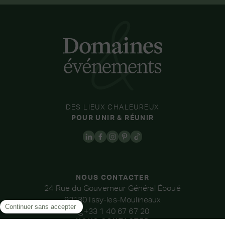
DES LIEUX CHALEUREUX
POUR UNIR & RÉUNIR
NOUS CONTACTER
24 Rue du Gouverneur Général Éboué
92130 Issy-les-Moulineaux
+33 1 40 67 67 20
NOUS CONTACTER