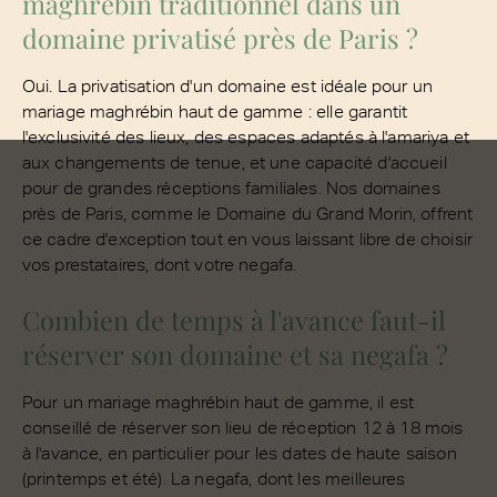
maghrébin traditionnel dans un
domaine privatisé près de Paris ?
Oui. La privatisation d'un domaine est idéale pour un
mariage maghrébin haut de gamme : elle garantit
l'exclusivité des lieux, des espaces adaptés à l'amariya et
aux changements de tenue, et une capacité d'accueil
pour de grandes réceptions familiales. Nos domaines
près de Paris, comme le Domaine du Grand Morin, offrent
ce cadre d'exception tout en vous laissant libre de choisir
vos prestataires, dont votre negafa.
Combien de temps à l'avance faut-il
réserver son domaine et sa negafa ?
Pour un mariage maghrébin haut de gamme, il est
conseillé de réserver son lieu de réception 12 à 18 mois
à l'avance, en particulier pour les dates de haute saison
(printemps et été). La negafa, dont les meilleures