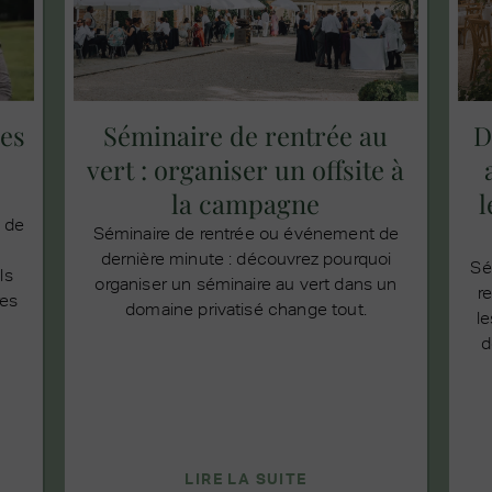
es
Séminaire de rentrée au
D
vert : organiser un offsite à
la campagne
l
n de
Séminaire de rentrée ou événement de
dernière minute : découvrez pourquoi
Sé
ls
organiser un séminaire au vert dans un
r
res
domaine privatisé change tout.
le
d
LIRE LA SUITE