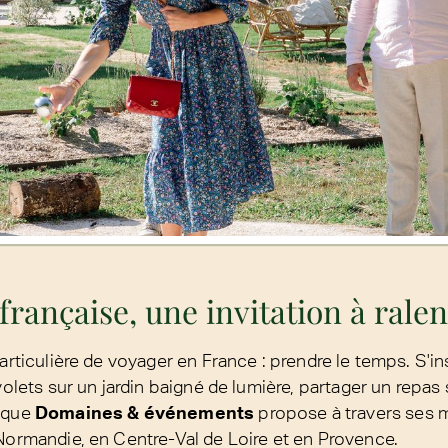
 française, une invitation à ralen
particulière de voyager en France : prendre le temps. S'i
volets sur un jardin baigné de lumière, partager un repas 
e que
Domaines & événements
propose à travers ses 
 Normandie, en Centre-Val de Loire et en Provence.