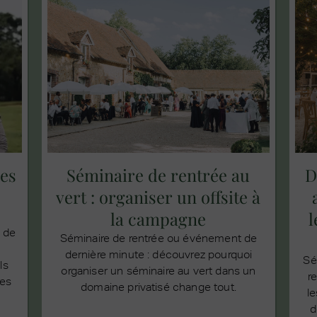
es
Séminaire de rentrée au
D
vert : organiser un offsite à
la campagne
l
n de
Séminaire de rentrée ou événement de
dernière minute : découvrez pourquoi
Sé
ls
organiser un séminaire au vert dans un
r
res
domaine privatisé change tout.
le
d