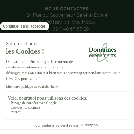
NOUS CONTACTER
24 Rue du Gouverneur Général Éboué
92130 Issy-les-Moulineaux
+33 1 40 67 67 20
NOUS CONTACTER
NOS LIEUX
DOMAINE DE LA THIBAUDIÈRE
DOMAINE DE LA ROCHE COULOIR
DOMAINE DE VAUJOLY
DOMAINE D’AVENY
DOMAINE DES BARRENQUES
DOMAINE DU GRAND MORIN
DOMAINE DE LA VIVANDE
DOMAINE DE LA HUGUENOTERIE
MENTIONS LÉGALES
CGV