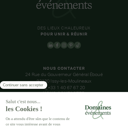
DES LIEUX CHALEUREUX
POUR UNIR & RÉUNIR
NOUS CONTACTER
24 Rue du Gouverneur Général Éboué
92130 Issy-les-Moulineaux
+33 1 40 67 67 20
NOUS CONTACTER
NOS LIEUX
DOMAINE DE LA THIBAUDIÈRE