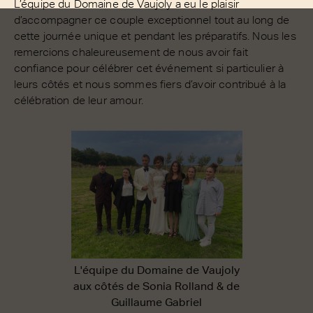
L’équipe du Domaine de Vaujoly a eu le plaisir
d’accompagner ce couple exceptionnel tout au long de
cette journée unique et pendant les préparatifs. Nous les
remercions chaleureusement de nous avoir fait
confiance pour célébrer cet événement si particulier à
leurs côtés et nous sommes fiers d’avoir contribué à la
célébration de leur amour.
L'équipe du Domaine de Vaujoly
aux côtés de Sonia Rolland & de
Guillaume Gabriel