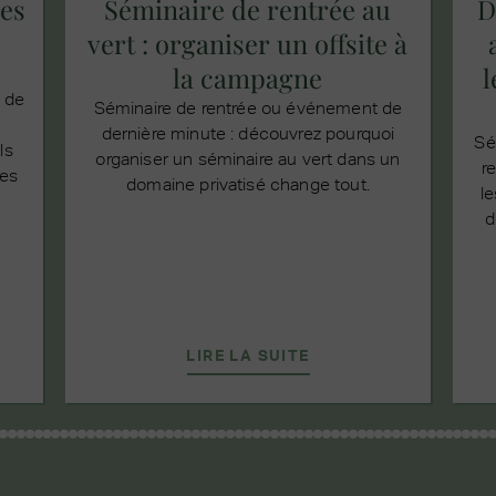
es
Séminaire de rentrée au
D
vert : organiser un offsite à
la campagne
l
n de
Séminaire de rentrée ou événement de
dernière minute : découvrez pourquoi
Sé
ls
organiser un séminaire au vert dans un
r
res
domaine privatisé change tout.
le
d
LIRE LA SUITE