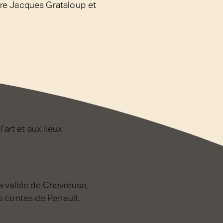
ntre Jacques Grataloup et
'art et aux lieux
a vallée de Chevreuse,
s contes de Perrault.