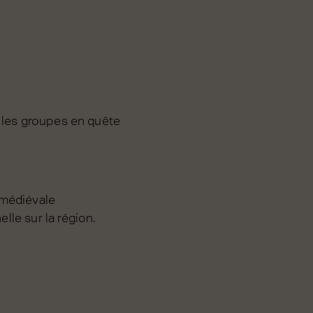
 les groupes en quête
 médiévale
le sur la région.