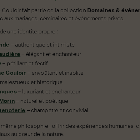
ouloir fait partie de la collection
Domaines & événe
iés aux mariages, séminaires et événements privés.
 une identité propre :
ande
– authentique et intimiste
audière
– élégant et enchanteur
y
– pétillant et festif
e Couloir
– envoûtant et insolite
majestueux et historique
enques
– luxuriant et enchanteur
Morin
– naturel et poétique
uenoterie
– champêtre et convivial
 même philosophie : offrir des expériences humaines, co
iaux au cœur de la nature.