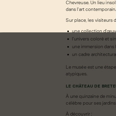
Chevreuse. Un lieu insol
dans l'art contemporain
Sur place, les visiteurs 
une collection d'œuv
l'univers coloré et s
une immersion dans l
un cadre architectura
Le musée est une étape c
atypiques.
LE CHÂTEAU DE BRETE
À une quinzaine de minu
célèbre pour ses jardins
À découvrir :