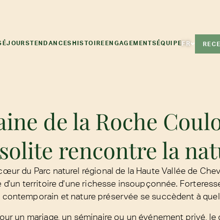
SÉJOURS
TENDANCES
HISTOIRE
ENGAGEMENTS
ÉQUIPE
FR
RECE
ne de la Roche Couloi
nsolite rencontre la na
cœur du Parc naturel régional de la Haute Vallée de Chev
 d'un territoire d'une richesse insoupçonnée. Forteres
t contemporain et nature préservée se succèdent à que
our un mariage, un séminaire ou un événement privé, le