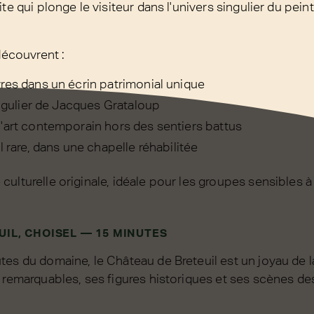
ite qui plonge le visiteur dans l'univers singulier du pei
.
découvrent :
res dans un écrin patrimonial unique
ingulier de Jacques Grataloup
'art contemporain hors des sentiers battus
l rare, dans une chapelle réhabilitée
ulturelle originale, idéale pour les groupes sensibles à l
UIL, CHOISEL — 15 MINUTES
tes du domaine, le Château de Breteuil est un joyau de l
 remarquables, ses figures historiques et ses scènes de