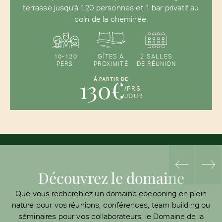
terrasse jusqu'à 120 personnes et 1 bar privatif au
coin de la cheminée.
10-120
GÎTES À
2 SALLES
PERS.
PROXIMITÉ
DE RÉUNION
130€
À PARTIR DE
/PRS
/JOUR
Découvrez le domaine
Que vous recherchiez un domaine cocooning en plein
nature pour vos réunions, conférences, team building ou
séminaires pour vos collaborateurs, le Domaine de la