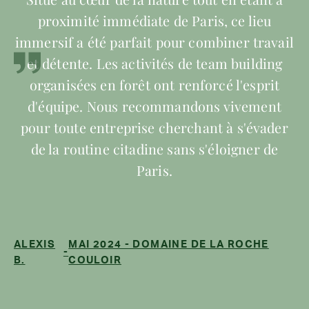
ate de Paris, ce lieu
mercredi 02/07. Tou
it pour combiner travail
moment inoubliable,
ivités de team building
équipe et au traite
t ont renforcé l'esprit
vous, aux équ
ecommandons vivement
accompagnement 
se cherchant à s'évader
disponibilité, votr
dine sans s'éloigner de
votre gestion aussi b
aris.
terrain. Vous ave
instaurer un climat 
cette journée fluide
moi, côté orga ! Au 
DOMAINE DE LA ROCHE
nouveau tr