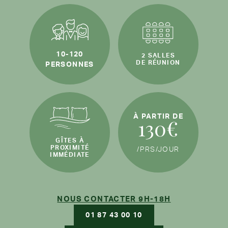
10-120
2 SALLES
DE RÉUNION
PERSONNES
À PARTIR DE
130€
GÎTES À
PROXIMITÉ
/PRS
/JOUR
IMMÉDIATE
NOUS CONTACTER 9H-18H
01 87 43 00 10