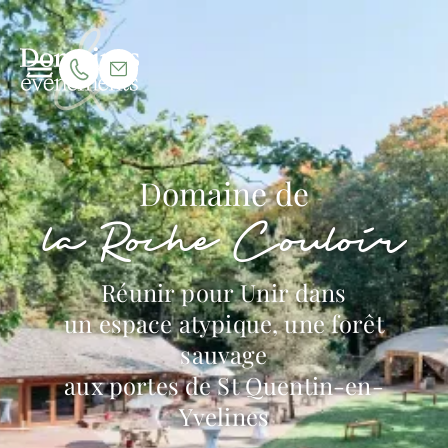
Domaine de
la Roche Couloir
Réunir pour Unir dans
un espace atypique, une forêt
sauvage
aux portes de St Quentin-en-
Yvelines