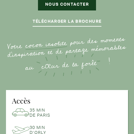
NOUS CONTACTER
TÉLÉCHARGER LA BROCHURE
pour des moments
cocon insolite
Votre
d'inspiration et de partage mémorables
!
cœur de la forêt
au
Accès
35 MIN
DE PARIS
30 MIN
D’ORLY