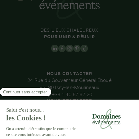
DES LIEUX CHALEUREUX
POUR UNIR & RÉUNIR
NOUS CONTACTER
24 Rue du Gouverneur Général Éboué
92130 Issy-les-Moulineaux
+33 1 40 67 67 20
NOUS CONTACTER
NOS LIEUX
DOMAINE DE LA THIBAUDIÈRE
DOMAINE DE LA ROCHE COULOIR