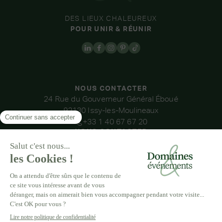
DES LIEUX CHALEUREUX
POUR UNIR & RÉUNIR
NOUS CONTACTER
24 Rue du Gouverneur Général Éboué
92130 Issy-les-Moulineaux
+33 1 40 67 67 20
NOUS CONTACTER
NOS LIEUX
DOMAINE DE LA THIBAUDIÈRE
DOMAINE DE LA ROCHE COULOIR
DOMAINE DE VAUJOLY
DOMAINE D’AVENY
DOMAINE DES BARRENQUES