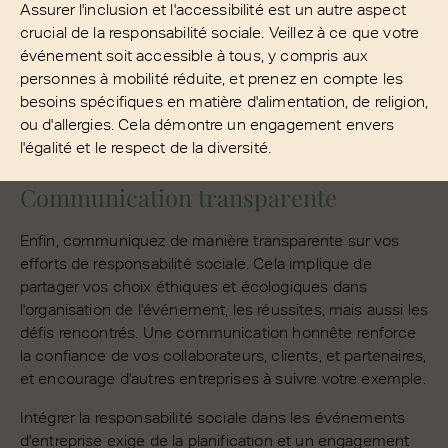
Assurer l'inclusion et l'accessibilité est un autre aspect
crucial de la responsabilité sociale. Veillez à ce que votre
événement soit accessible à tous, y compris aux
personnes à mobilité réduite, et prenez en compte les
besoins spécifiques en matière d'alimentation, de religion,
ou d'allergies. Cela démontre un engagement envers
l'égalité et le respect de la diversité.
Communication transparente
Enfin, communiquez de manière transparente sur vos
efforts de responsabilité sociale. Cela implique de
partager vos choix éthiques et écologiques dans
l'organisation de l'événement, les réussites, mais aussi les
défis rencontrés. Une communication honnête renforce
la confiance de vos collaborateurs, clients, et partenaires,
et encourage d'autres entreprises à suivre votre exemple.
Intégrer la responsabilité sociale dans les événements
d'entreprise exige de la planification et un engagement