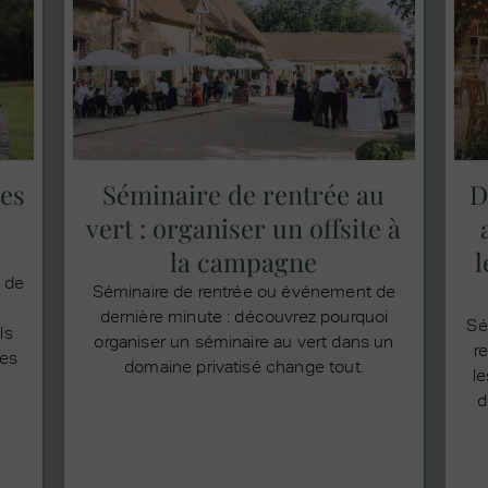
es
Séminaire de rentrée au
D
vert : organiser un offsite à
la campagne
l
n de
Séminaire de rentrée ou événement de
dernière minute : découvrez pourquoi
Sé
ls
organiser un séminaire au vert dans un
r
res
domaine privatisé change tout.
le
d