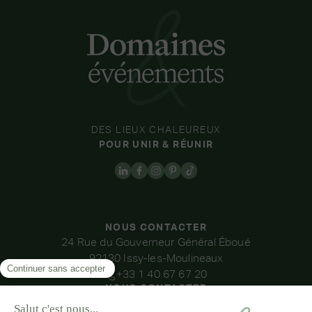
DES LIEUX CHALEUREUX
POUR UNIR & RÉUNIR
NOUS CONTACTER
24 Rue du Gouverneur Général Éboué
92130 Issy-les-Moulineaux
+33 1 40 67 67 20
NOUS CONTACTER