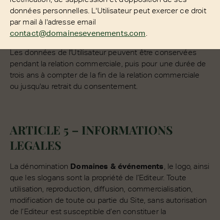
données personnelles. L'Utilisateur peut exercer ce droit
par mail à l'adresse email
contact@domainesevenements.com
.
Les données de l'Utilisateur peuvent être conservées
pendant la relation commerciale, puis pour une durée de
trois ans à compter de la fin de la relation commerciale
ou jusqu'au retrait du consentement.
ARTICLE 5 – INFORMATIONS
LEGALES
La dénomination
Domaines & événements
, le logo, ainsi
que les slogans sont la propriété de l’Editeur. Toute
utilisation, reproduction, diffusion, commercialisation,
modification de toute ou partie du Site , sans autorisation
de l’Editeur est susceptible d’en constituer la