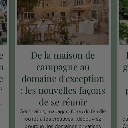
e
De la maison de
un
campagne au
g
e
domaine d'exception
: les nouvelles façons
t
de se réunir
u
Séminaires, mariages, fêtes de famille
ou retraites créatives : découvrez
ca
pourquoi les domaines privatisés
Co