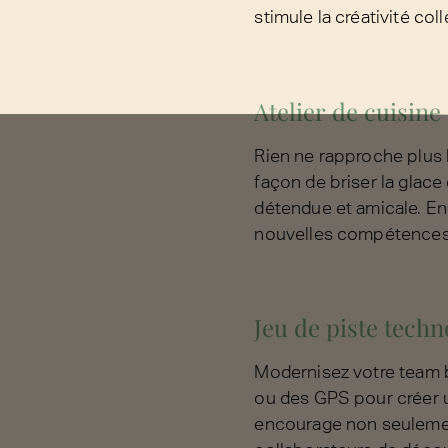
stimule la créativité coll
Atelier de cuisine
Rien ne rapproche plus l
façon de briser la glac
détendue et amicale. En 
nouvelles compétences c
Jeu de piste tech
Modernisez votre team b
ou des GPS pour créer un
encourage non seulemen