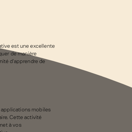
ative est une excellente
iquer de manière
unité d'apprendre de
s applications mobiles
ire. Cette activité
met à vos