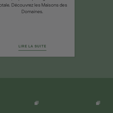
et la pl
otale. Découvrez les Maisons des
é
Domaines.
LIRE LA SUITE
LI