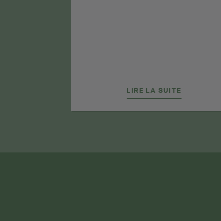
étente.
TE
LIRE LA SUITE