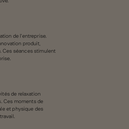
ive.
tion de l'entreprise.
nnovation produit,
e. Ces séances stimulent
rise.
ités de relaxation
ss. Ces moments de
ale et physique des
ravail.