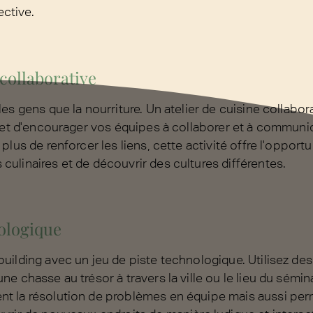
ective.
 collaborative
es gens que la nourriture. Un atelier de cuisine collabor
e et d'encourager vos équipes à collaborer et à commun
plus de renforcer les liens, cette activité offre l'opport
ulinaires et de découvrir des cultures différentes.
nologique
uilding avec un jeu de piste technologique. Utilisez de
e chasse au trésor à travers la ville ou le lieu du sémina
t la résolution de problèmes en équipe mais aussi per