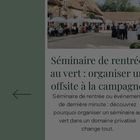
e des
Séminaire de rentré
xés sur
au vert : organiser 
tre
offsite à la campagn
onner à vos
Séminaire de rentrée ou événemen
prise une
de dernière minute : découvrez
re pour des
pourquoi organiser un séminaire a
 ! Retrouver
vert dans un domaine privatisé
ques pour
change tout.
s qui allient