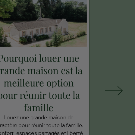
Pourquoi louer une
Qui
rande maison est la
nouveau
meilleure option
réinven
pour réunir toute la
recevoi
famille
Châteauform
Amadeus... Pa
Louez une grande maison de
réinventen
ractère pour réunir toute la famille.
mariages et le
nfort, espaces partagés et liberté