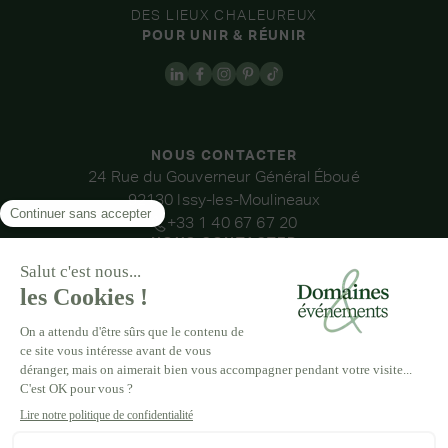
DES LIEUX CHALEUREUX
POUR UNIR & RÉUNIR
NOUS CONTACTER
24 Rue du Gouverneur Général Éboué
92130 Issy-les-Moulineaux
+33 1 40 67 67 20
NOUS CONTACTER
NOS LIEUX
DOMAINE DE LA THIBAUDIÈRE
DOMAINE DE LA ROCHE COULOIR
DOMAINE DE VAUJOLY
DOMAINE D’AVENY
DOMAINE DES BARRENQUES
DOMAINE DU GRAND MORIN