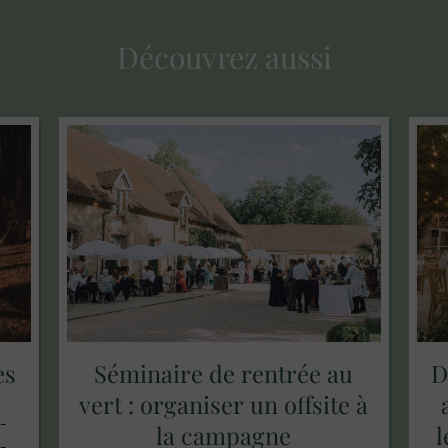
Découvrez aussi
es
Séminaire de rentrée au
D
vert : organiser un offsite à
-
la campagne
l
-