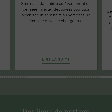
Séminaire de rentrée ou événement de
s
dernière minute : découvrez pourquoi
e
Sé
organiser un séminaire au vert dans un
r
domaine privatisé change tout.
le
d
LIRE LA SUITE
Des lieux de partage