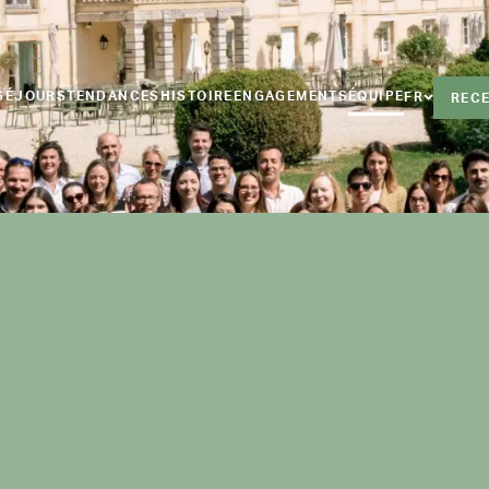
SÉJOURS
TENDANCES
HISTOIRE
ENGAGEMENTS
ÉQUIPE
FR
RECE
TOUS
D&É
MARIAGES & PRIVÉS
SÉMINAIRES & PRO
DOMAINE