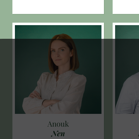
Anouk
Nen