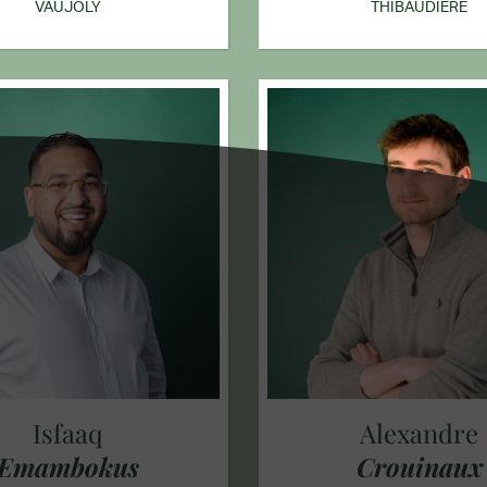
VAUJOLY
THIBAUDIÈRE
Isfaaq
Alexandre
Emambokus
Crouinaux