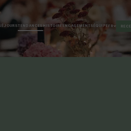
SÉJOURS
TENDANCES
HISTOIRE
ENGAGEMENTS
ÉQUIPE
FR
RECE